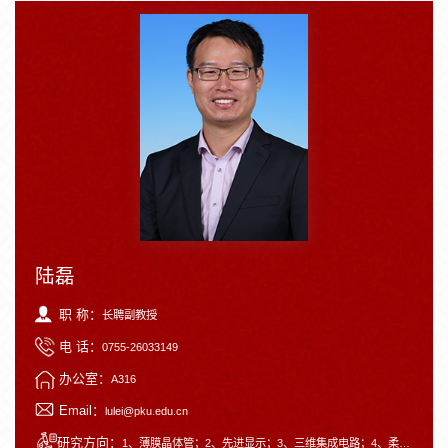
陆磊
职 称：
长聘副教授
电 话：
0755-26033149
办公室：
A316
Email：
lulei@pku.edu.cn
研究方向：
1、薄膜晶体管；2、先进显示；3、三维集成电路；4、柔性电子。