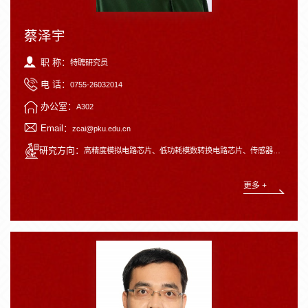
蔡泽宇
职 称：
特聘研究员
电 话：
0755-26032014
办公室：
A302
Email：
zcai@pku.edu.cn
研究方向：
高精度模拟电路芯片、低功耗模数转换电路芯片、传感器接口电路芯片、智能传感器芯片。
更多 +