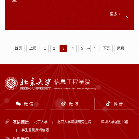
更多 +
...
首页
上页
1
2
3
4
5
7
下页
尾页
微 信
微 博
抖 音
友情链接：
北京大学
|
北京大学深圳研究生院
|
深圳大学城图书馆
|
学生意见反馈信箱