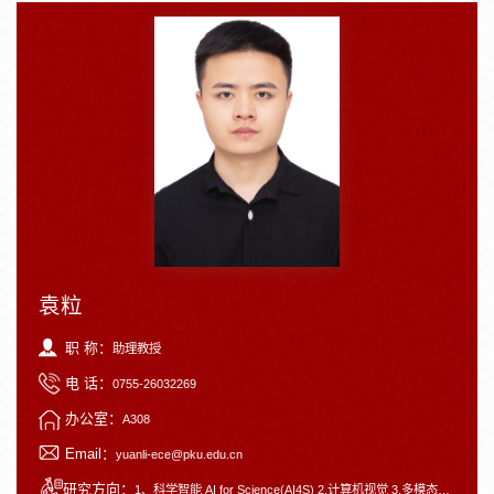
袁粒
职 称：
助理教授
电 话：
0755-26032269
办公室：
A308
Email：
yuanli-ece@pku.edu.cn
研究方向：
1、科学智能 AI for Science(AI4S) 2.计算机视觉 3.多模态深度学习