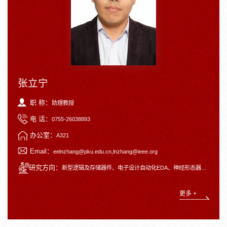
张立宁
职 称：
助理教授
电 话：
0755-26038893
办公室：
A321
Email：
eelnzhang@pku.edu.cn,lnzhang@ieee.org
研究方向：
新型逻辑及存储器件、电子设计自动化EDA、神经形态器件和计算系统
更多 +