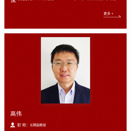
更多 +
高伟
职 称：
长聘副教授