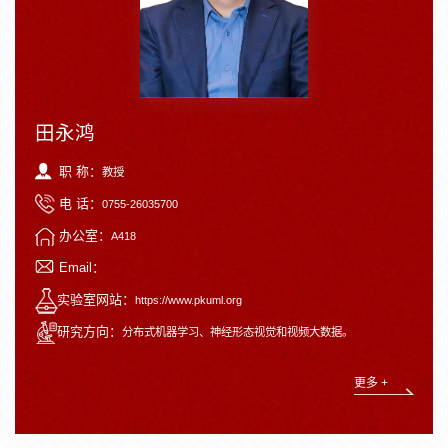
田永鸿
职 称：
教授
电 话：
0755-26035700
办公室：
A418
Email：
实验室网站：
https://www.pkuml.org
研究方向：
分布式机器学习、神经形态视觉和视频大数据。
更多 +