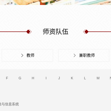
师资队伍
教师
兼职教师
F
G
H
I
J
K
L
M
信与信息系统