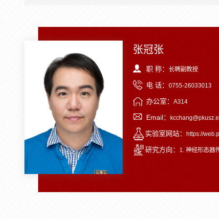
张冠张
职 称：
长聘副教授
电 话：
0755-26033013
办公室：
A314
Email：
kcchang@pkusz.e
实验室网站：
https://web.
研究方向：
1. 神经形态器件和电路；2. 