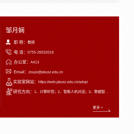
邹月娴
职 称：
教授
电 话：
0755-26032016
办公室：
A413
Email：
zouyx@pkusz.edu.cn
实验室网站：
https://web.pkusz.edu.cn/adsp/
研究方向：
1、计算听觉；2、智能人机对话；3、数据智能分析。
更多 +