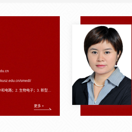
du.cn
pkusz.edu.cn/smedl/
生物电子；3. 新型存储器；4. 超临界流体 ；5.薄膜晶体管。
更多 +