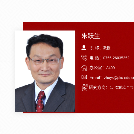
朱跃生
职 称：
教授
电 话：
0755-26035352
办公室：
A409
Email：
zhuys@pku.edu.c
研究方向：
1、智能安全与隐私保护；2、