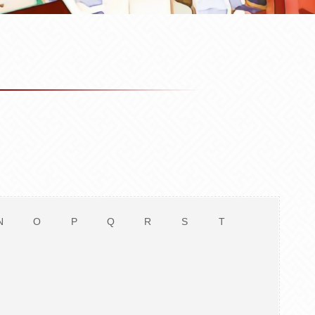
N
O
P
Q
R
S
T