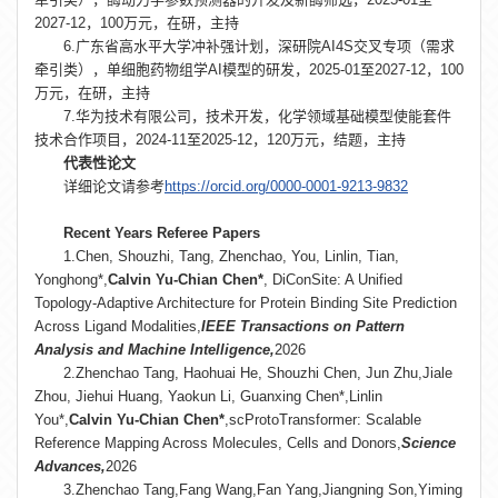
2027-12，100万元，在研，主持
6.广东省高水平大学冲补强计划，深研院AI4S交叉专项（需求
牵引类），单细胞药物组学AI模型的研发，2025-01至2027-12，100
万元，在研，主持
7.华为技术有限公司，技术开发，化学领域基础模型使能套件
技术合作项目，2024-11至2025-12，120万元，结题，主持
代表性论文
详细论文请参考
https://orcid.org/0000-0001-9213-9832
Recent Years Referee Papers
1.Chen, Shouzhi, Tang, Zhenchao, You, Linlin, Tian,
Yonghong*,
Calvin Yu-Chian Chen*
, DiConSite: A Unified
Topology-Adaptive Architecture for Protein Binding Site Prediction
Across Ligand Modalities,
IEEE Transactions on Pattern
Analysis and Machine Intelligence,
2026
2.Zhenchao Tang, Haohuai He, Shouzhi Chen, Jun Zhu,Jiale
Zhou, Jiehui Huang, Yaokun Li, Guanxing Chen*,Linlin
You*,
Calvin Yu-Chian Chen*
,scProtoTransformer: Scalable
Reference Mapping Across Molecules, Cells and Donors,
Science
Advances,
2026
3.Zhenchao Tang,Fang Wang,Fan Yang,Jiangning Son,Yiming