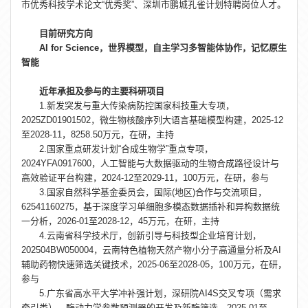
市优秀科技学术论文“优秀奖”、深圳市鹏城孔雀计划特聘岗位人才。
目前研究方向
AI for Science
，世界模型，自主学习多智能体协作，记忆原生
智能
近年承担及参与的主要科研项目
1.新发突发与重大传染病防控国家科技重大专项，
2025ZD01901502，微生物核酸序列大语言基础模型构建，2025-12
至2028-11，8258.50万元，在研，主持
2.国家重点研发计划“合成生物学”重点专项，
2024YFA0917600，人工智能与大数据驱动的生物合成路径设计与
高效验证平台构建，2024-12至2029-11，100万元，在研，参与
3.国家自然科学基金委员会，国际(地区)合作与交流项目，
62541160275，基于深度学习单细胞多模态数据插补和异构数据统
一分析，2026-01至2028-12，45万元，在研，主持
4.云南省科学技术厅，创新引导与科技型企业培育计划，
202504BW050004，云南特色植物天然产物小分子高通量分析及AI
辅助药物快速筛选关键技术，2025-06至2028-05，100万元，在研，
参与
5.广东省高水平大学冲补强计划，深研院AI4S交叉专项（需求
牵引类），酶动力学参数预测器的开发及新酶筛选，2025-01至