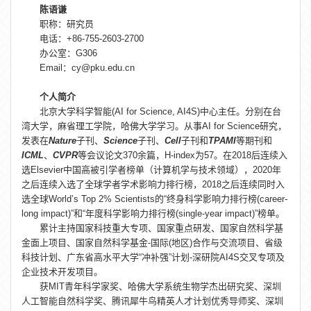
陈语谦
职称：研究员
电话：+86-755-2603-2700
办公室：G306
Email：cy@pku.edu.cn
个人简介
北京大学科学智能(AI for Science, AI4S)中心主任。分别在台
湾大学，麻省理工学院，哈佛大学学习。从事AI for Science研究，
发表在
Nature
子刊、
Science
子刊、
Cell
子刊和
TPAMI
等期刊和
ICML
、
CVPR
等会议论文370余篇，H-index为57。在2018后连续入
选Elsevier中国高被引学者榜单（计算机学与技术领域），2020年
之后连续入选了全球学者学术影响力排行榜，2018之后连续同时入
选全球World’s Top 2% Scientists的“终身科学影响力排行榜(career-
long impact)”和“年度科学影响力排行榜(single-year impact)”榜单。
累计主持国家科技重大专项、国家重点研发、国家自然科学基
金面上项目、国家自然科学基金-国际(地区)合作与交流项目、省级
科技计划、广东省高水平大学“冲补强”计划-深研院AI4S交叉专项及
企业技术开发项目。
获MIT青年科学家奖、哈佛大学系统生物学杰出研究奖、深圳
人工智能自然科学奖、腾讯犀牛鸟精英人才计划优秀导师奖、深圳