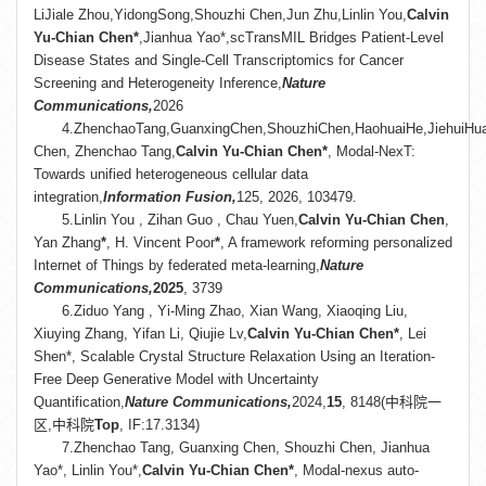
LiJiale Zhou,YidongSong,Shouzhi Chen,Jun Zhu,Linlin You,
Calvin
Yu-Chian Chen*
,Jianhua Yao*,scTransMIL Bridges Patient-Level
Disease States and Single-Cell Transcriptomics for Cancer
Screening and Heterogeneity Inference,
Nature
Communications,
2026
4.ZhenchaoTang,GuanxingChen,ShouzhiChen,HaohuaiHe,JiehuiHua
Chen, Zhenchao Tang,
Calvin Yu-Chian Chen*
, Modal-NexT:
Towards unified heterogeneous cellular data
integration,
Information Fusion,
125, 2026, 103479.
5.Linlin You , Zihan Guo , Chau Yuen,
Calvin Yu-Chian Chen
,
Yan Zhang
*
, H. Vincent Poor
*
, A framework reforming personalized
Internet of Things by federated meta-learning,
Nature
Communications,
2025
, 3739
6.Ziduo Yang , Yi-Ming Zhao, Xian Wang, Xiaoqing Liu,
Xiuying Zhang, Yifan Li, Qiujie Lv,
Calvin Yu-Chian Chen*
, Lei
Shen*, Scalable Crystal Structure Relaxation Using an Iteration-
Free Deep Generative Model with Uncertainty
Quantification,
Nature Communications,
2024,
15
, 8148(中科院一
区,中科院
Top
, IF:17.3134)
7.Zhenchao Tang, Guanxing Chen, Shouzhi Chen, Jianhua
Yao*, Linlin You*,
Calvin Yu-Chian Chen*
, Modal-nexus auto-