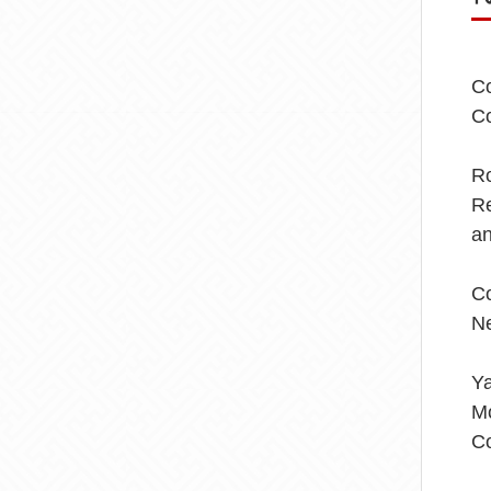
Co
Co
Ro
Re
an
Co
Ne
Y
Mo
Co