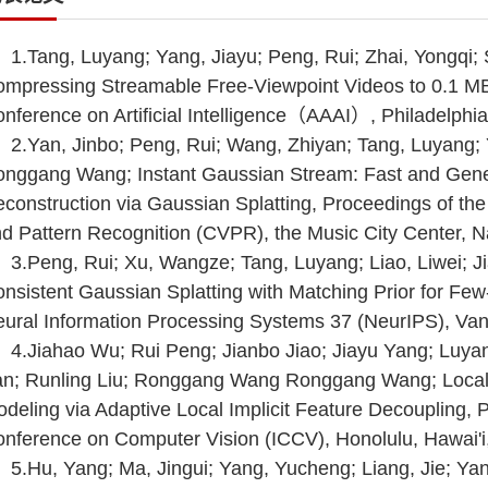
1.Tang, Luyang; Yang, Jiayu; Peng, Rui; Zhai, Yongqi
mpressing Streamable Free-Viewpoint Videos to 0.1 MB
nference on Artificial Intelligence（AAAI）, Philadelphi
2.Yan, Jinbo; Peng, Rui; Wang, Zhiyan; Tang, Luyang; 
nggang Wang; Instant Gaussian Stream: Fast and Gene
construction via Gaussian Splatting, Proceedings of t
d Pattern Recognition (CVPR), the Music City Center, N
3.Peng, Rui; Xu, Wangze; Tang, Luyang; Liao, Liwei; 
nsistent Gaussian Splatting with Matching Prior for Fe
ural Information Processing Systems 37 (NeurIPS), Va
4.Jiahao Wu; Rui Peng; Jianbo Jiao; Jiayu Yang; Luyan
an; Runling Liu; Ronggang Wang Ronggang Wang; Local
deling via Adaptive Local Implicit Feature Decoupling, 
nference on Computer Vision (ICCV), Honolulu, Hawai'i
5.Hu, Yang; Ma, Jingui; Yang, Yucheng; Liang, Jie; Ya