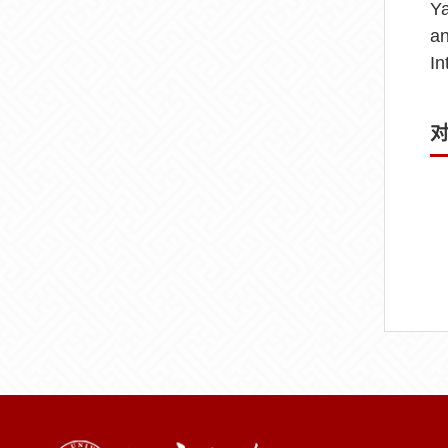
Ya
an
In