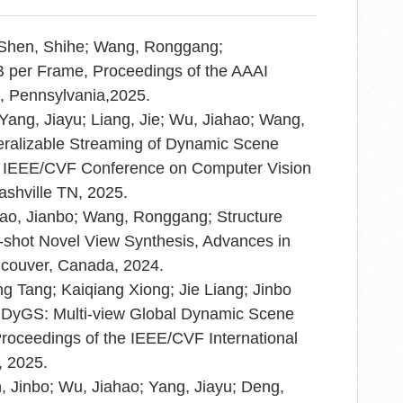
; Shen, Shihe; Wang, Ronggang;
 per Frame, Proceedings of the AAAI
a, Pennsylvania,2025.
Yang, Jiayu; Liang, Jie; Wu, Jiahao; Wang,
ralizable Streaming of Dynamic Scene
he IEEE/CVF Conference on Computer Vision
ashville TN, 2025.
Jiao, Jianbo; Wang, Ronggang; Structure
w-shot Novel View Synthesis, Advances in
ncouver, Canada, 2024.
g Tang; Kaiqiang Xiong; Jie Liang; Jinbo
DyGS: Multi-view Global Dynamic Scene
Proceedings of the IEEE/CVF International
, 2025.
n, Jinbo; Wu, Jiahao; Yang, Jiayu; Deng,