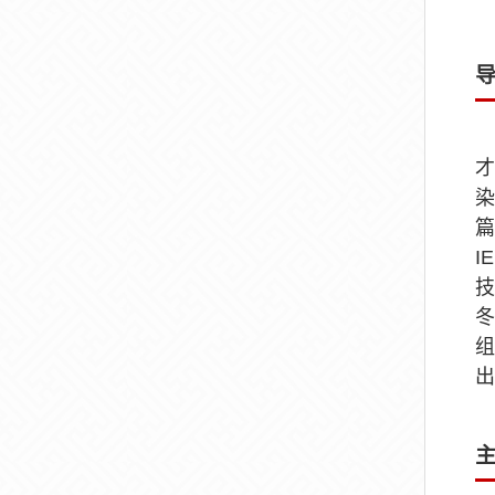
染
篇
I
技
冬
组
出