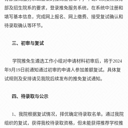
部及招生院系的要求，登
录
推免服
务
系
统
，在系
统
中注册和
填写基本信息，完成网上
报
名、网上
缴费
、接受复
试
确
认
和
待
录
取确
认
等
环节
。
三、初
审
与复
试
学院推免生遴
选
工作小
组对
申
请
材料初
审
后，将于
2024
年9月19日前通知通
过
初
审
的申
请
人参加差
额
复
试
。具体复
试规则
及安排
请见
我院后
续发
布的推免复
试
通知。
四、待
录
取与公示
1、我院根据复
试
情况，
择优
确定待
录
取名
单
。通
过
我院
组织
的复
试
，
获
得我校待
录
取
资
格，但未能
获
得推荐学校推