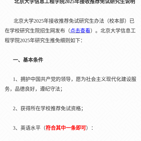
北京大学信息工程学院
2025年接收推荐免试研究生
说明
北京大学
2
025
年接收推荐免
试
研究生
办
法（
校本部）已
在学校研究生院招生网
发
布（
点
击查
看
）
。
北京大学信息工
程学院
2
025
年研究生推免
细则
如下
：
一、基本条件
1、
拥护中国共产党的领导，愿为社会主义现代化建设服
务，品德良好，遵纪守法；
2、
获得所在学校推荐免试资格；
3、英语水平（
符合其中一条即可
）：