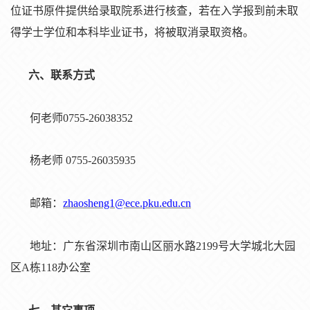
位
证书
原件提供
给录
取院系
进
行核
查
，若在入学
报
到前未取
得学士学位和本科
毕业证书
，将被取消
录
取
资
格。
六、
联
系方式
何老
师
0755-26038352
杨老师
0755-26035935
邮箱：
zhaosheng1@ece.pku.edu.cn
地址：
广
东
省深圳市南山区
丽
水路
2199号大学城北大园
区A
栋
118
办公室