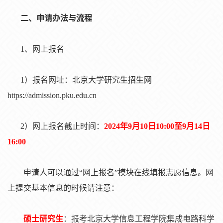
二、申
请办法与流程
1、
网上报名
1
）报名网址：
北京大学研究生招生网
https://admission.pku.edu.cn
2
）网上报名截止时间：
2024年9月10日10:00
至
9
月
14日
16:00
申
请
人可以通
过
“网上
报
名
”模
块
在
线
填
报
志愿信息。网
上提交基本信息的
时
候
请
注意：
硕士研究生
：报
考北京大学信息工程学院集成
电
路科学