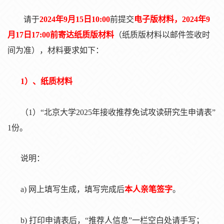
请于
2024年9月1
5
日
1
0
:00
前提交
电子版材料，
2
024
年
9
月1
7
日
1
7
:
00
前寄达纸质版材料
（纸质版材料以邮件签收时
间为准），材料要求如下：
1）、纸质材料
（
1
）
“北京大学2025年接收推荐免试攻读研究生申请表”
1份。
说明：
a)
网上填写生成，填写完成后
本人亲笔签字
。
b)
打印申请表后，
“推荐人信息”一栏空白处请手写；