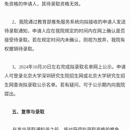
免
资
格的申
请
人，其待
录
取
资
格无效。
2、我院通
过
教育部推免服
务
系
统
向
拟
接收的申
请
人
发
送
待
录
取通知，申
请
人
应
在我院
规
定的
时间
内在网上确
认
是否
接受待
录
取。若在
规
定
时间
内未确
认
，
则视为
放弃，我院有
权撤
销
待
录
取。
3、2024年10月20日
左右
完成
拟录
取名
单
网上公示。申
请
人可登
录
北京大学深圳研究生院招生网或北京大学研究生招
生网
查询拟录
取公示名
单
。若有疑
问
，可于公示期内向我院
提出。
五、复
审
与
录
取
在
发
出
录
取通知
书
之前，将
对获
得
拟录
取
资
格的推免