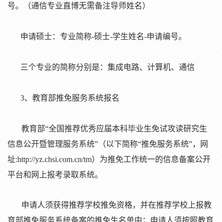
号。（通信专业直博无需备注导师姓名）
申请硕士：专业简称
-硕士-学生姓名-申请编号。
三个专业的简称分别是：集成电路、计算机、通信
3、教育部推免服
务
系
统报
名
教育部
“全国推荐
优
秀
应
届本科
毕业
生免
试
攻
读
研究生
信息公开
暨
管理服
务
系
统
”（以下
简
称
“推免服
务
系
统
”，网
址:http://yz.chsi.com.cn/tm）
为
推免工作
统
一的信息
备
案公开
平台和网上
报
考
录
取系
统
。
申
请
人
须获
得推荐学校推免
资
格，并在推荐学校上
报
教
育部推免服
务
系
统备
案的推免生名
单
中；申
请
人
须
按照教育