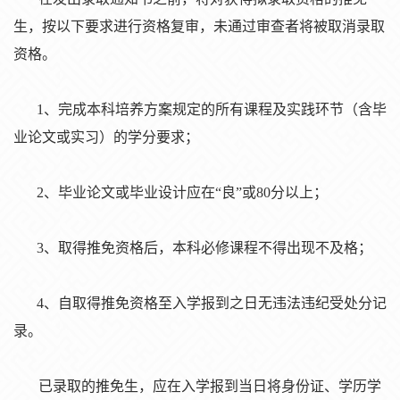
生，按以下要求
进
行
资
格复
审
，未通
过审查
者将被取消
录
取
资
格。
1、完成本科培养方案
规
定的所有
课
程及
实
践
环节
（含
毕
业论
文或
实习
）的学分要求；
2、
毕业论
文或
毕业设计应
在
“良”或80分以上；
3、取得推免
资
格后，本科必修
课
程不得出
现
不及格；
4、自取得推免
资
格至
入学
报
到之日无
违
法
违纪
受
处
分
记
录
。
已
录
取的推免生，
应
在入学
报
到当日将身份
证
、学
历
学