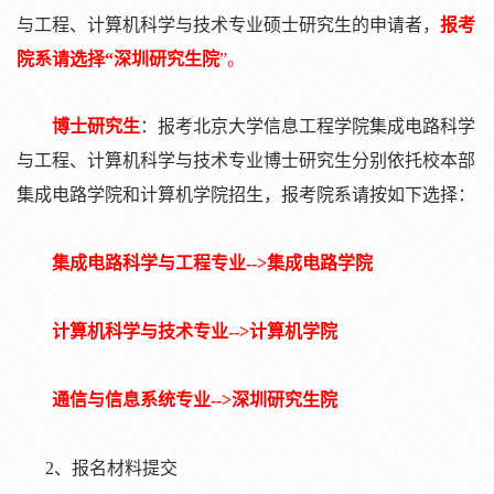
与工程、
计
算机科学与技术专业硕士研究生的申
请
者，
报
考
院系
请选择
“深圳研究生院
”。
博士研究生
：报考
北京大学信息工程学院
集成
电
路科学
与工程、
计
算机科学与技
术专业
博士研究生分别依托校本部
集成
电
路学院和
计
算机学院招生，
报
考院系
请按如下选择：
集成电路科学与工程专业
-
-
>
集成
电
路学院
计算机科学与技术专业
-
-
>
计
算机学院
通信与信息系
统专业
--
>
深圳研究生院
2、报名材料提交