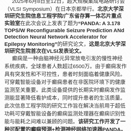
2025年6月8日至12日，超大规模集成电路研讨会
（VLSI Symposium）在日本京都举行。
北京大学深
圳研究生院
信息工程学院
/广东省存算一体芯片重点
实验室
在此次会议上发表了题为
“PANDA: A 3.178
TOPS/W Reconfigurable Seizure Prediction ANd
Detection Neural Network Accelerator for
Epilepsy Monitoring”
的研究论文，
这是北京大学深
圳研究生院首次在
VLSI
发表论文。
癫痫是一种由脑神经元异常放电引发的慢性神经
系统疾病，全球患者人数超过6500万。由于癫痫发作
具有突发性和不可控性，患者时刻面临着健康风险。
可穿戴智能设备对于癫痫患者在非医院环境下的健康
监测至关重要。此类设备提供的长期实时癫痫发作监
测能显著降低看护成本，同时提升患者的生活质量。
此次信息工程学院的研究工作旨在解决当前用于超低
功耗可穿戴智能设备的癫痫监测处理器在癫痫识别性
能与能耗之间难以兼顾的问题。
该研究工作开发了一
种可配置的癫痫预测+检测神经网络加速器
PANDA。