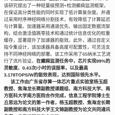
该研究提出了一种轻量级预测+检测癫痫监测框架，
在保证高分类性能的同时实现了低计算复杂度。并通
过采用时序神经网络分割技术，有效降低了计算延迟
与计算量。加速器采用通道优先、输出固定数据流架
构，结合激活值跳零技术和通过统计信息优化的权重
缓存，显著提升了加速器的能效。此外，通过自定义
指令集设计，该加速器具备高度可配置性，可灵活支
持不同神经网络的部署。该工作采用了65纳米工艺进
行了流片验证。
在癫痫监测任务中，
芯片
实现99%的
灵敏度、0.43次/小时的误报率，以及
最高
3.178TOPS/W的能效表现
，达到国际领先水平
。
该工作由
广东省存算一体芯片重点实验室
杨玉超
教授、焦海龙长聘副教授课题组、
南方科技大学、南
方医科大学南方医院
合作完成，信息工程学院博士
生
丘思远
为论文的第一作者，杨玉超教授、焦海龙长聘
副教授
和南方科技大学王文锦副教授
为论文共同通讯