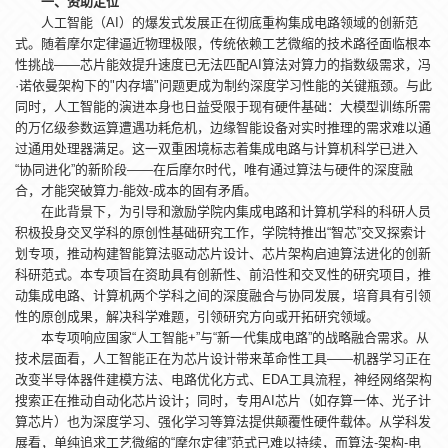
一、资助定位
人工智能（AI）的爆发式发展正在彻底重构集成电路领域的创新范
式。随着摩尔定律逼近物理极限，传统依赖工艺微缩的技术路径面临根本
性挑战——芯片能效提升速度已无法匹配AI算法对算力的指数级需求，冯
·诺依曼架构下的"内存墙"问题更成为制约深度学习性能的关键瓶颈。与此
同时，人工智能的演进本身也日益受限于现有硬件基础：大模型训练所需
的万亿级参数运算遭遇功耗危机，边缘智能设备对实时推理的需求难以通
过通用处理器满足。这一双重困境标志着集成电路与计算机科学已进入
“协同进化”的新阶段——在后摩尔时代，唯有通过算法与硬件的深度融
合，才能突破算力-能效-成本的固有矛盾。
在此背景下，为引导和激励学院内集成电路和计算机学科的科研人员
积极投身交叉学科的原创性基础研究工作，学院特推出“智芯”交叉探索计
划专项，推动构建智能算法驱动芯片设计、芯片架构启迪算法进化的创新
科研范式。本专项旨在资助具有创新性、前沿性和交叉性的研究项目，推
动集成电路、计算机两个学科之间的深度融合与协同发展，培育具有引领
性的原创成果，解决科学难题，引领研究方向或开拓研究领域。
本专项响应国家“人工智能+”与“新一代集成电路”的战略融合需求。从
技术层面看，人工智能正在为芯片设计带来革命性工具——机器学习正在
改变半导体器件建模方法、电路优化方式、EDA工具流程，神经网络架构
搜索正在推动自动化芯片设计；同时，专用AI芯片（如存算一体、光子计
算芯片）也为深度学习、强化学习等算法提供颠覆性硬件载体。从学科发
展看，单纯追求工艺微缩的“摩尔定律”范式已难以持续，而算法-架构-电