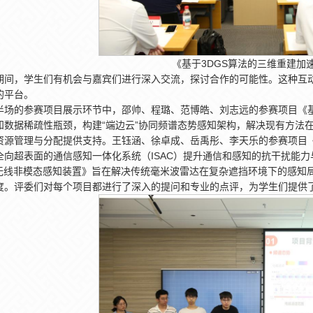
《基于3DGS算法的三维重建加
期间，学生们有机会与嘉宾们进行深入交流，探讨合作的可能性。这种互
的平台。
半场的参赛项目展示环节中，邵帅、程璐、范博皓、刘志远的参赛项目《
知数据稀疏性瓶颈，构建“端边云”协同频谱态势感知架构，解决现有方法
资源管理与分配提供支持。王钰涵、徐卓成、岳禹彤、李天乐的参赛项目
全向超表面的通信感知一体化系统（ISAC）提升通信和感知的抗干扰能
的无线非模态感知装置》旨在解决传统毫米波雷达在复杂遮挡环境下的感知
度。评委们对每个项目都进行了深入的提问和专业的点评，为学生们提供