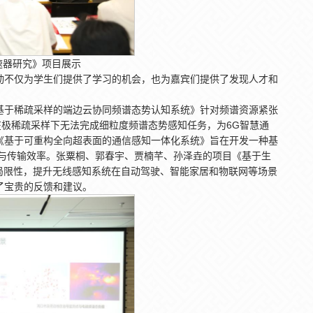
速器研究》项目展示
动不仅为学生们提供了学习的机会，也为嘉宾们提供了发现人才和
基于稀疏采样的端边云协同频谱态势认知系统》针对频谱资源紧张
在极稀疏采样下无法完成细粒度频谱态势感知任务，为6G智慧通
《基于可重构全向超表面的通信感知一体化系统》旨在开发一种基
力与传输效率。张粟桐、郭春宇、贾楠芊、孙泽垚的项目《基于生
局限性，提升无线感知系统在自动驾驶、智能家居和物联网等场景
了宝贵的反馈和建议。