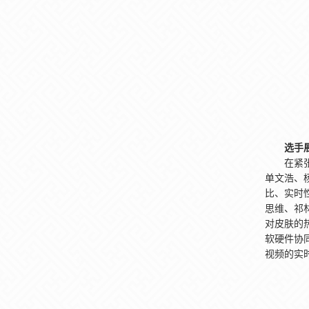
选手
在紧
单文浩、
比、实时
思维、祁
对皮肤的
软硬件协
视频的实