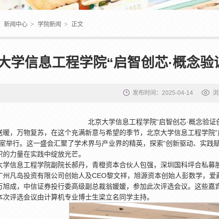
>
>
>
新闻中心
学院新闻
正文
大学信息工程学院“启智创芯·概念验
发布时间：2025-04-14
浏
北京大学信息工程学院“启智创芯·概念验证
送暖，万物复苏，在这个充满新意与希望的季节，北京大学信息工程学院“启智
2教室举行。这一盛会汇聚了学术界与产业界的精英，探索“创新驱动、实践
识的力量在实践中绽放光芒。
大学信息工程学院副院长郝丹，青橙资本合伙人包强，深圳国科坪合私募
广州凡岛投资有限公司创始人及CEO黎文祥，旭源资本创始人彭数学，爱藏收
万旭成，中信证券投行委高级副总裁翁媛媛，参加此次评选会议。这些嘉
本次评选会议由计算机专业博士生梁立名同学主持。